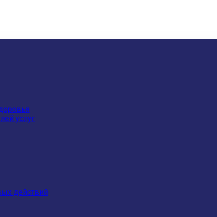
здоровья
лей услуг
вых действий