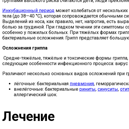
Группами высокого риска считаются дети, люди прекло
Инкубационный период
может колебаться от нескольких 
тела (до 38—40 °C), которая сопровождается обычными с
Выделений из носа, как правило, нет, напротив, есть вы
болью за грудиной. При гладком течении эти симптомы с
особенно у пожилых больных. При тяжёлых формах грип
бактериальные осложнения. Грипп представляет большую 
Осложнения гриппа
Средне-тяжёлые, тяжёлые и токсические формы гриппа, 
следующие особенности инфекционного процесса: вирус 
Различают несколько основных видов осложнений при г
лёгочные: бактериальная
пневмония
, геморрагичес
внелёгочные: бактериальные
риниты
,
синуситы
,
оти
аллергический шок.
Лечение