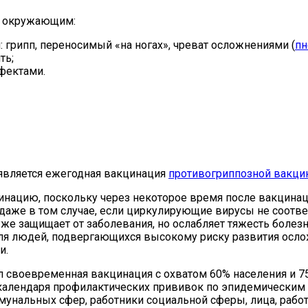
 и окружающим:
 грипп, переносимый «на ногах», чреват осложнениями (
пн
ть;
фектами.
является ежегодная вакцинация
противогриппозной вакци
нацию, поскольку через некоторое время после вакцинац
аже в том случае, если циркулирующие вирусы не соотве
е защищает от заболевания, но ослабляет тяжесть болезн
для людей, подвергающихся высокому риску развития осло
и.
ил своевременная вакцинация с охватом 60% населения и 
 календаря профилактических прививок по эпидемическим
ммунальных сфер, работники социальной сферы, лица, раб