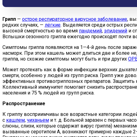
Грипп
—
острое респираторное вирусное заболевание
, в
редких случаях, —
лёгкие
. Выделяется среди острых респ
высокой смертностью во время
пандемий
,
эпидемий
и с
Вспышки сезонного гриппа ежегодно происходят почти во
Симптомы гриппа появляются на 1—4-й день после заражен
насморк. При этом кашель может длиться две и более не
гриппа, но схожие симптомы могут быть и при других
ОР
Может протекать как в форме инфекции верхних дыхател
смерти, особенно у людей из групп риска. Грипп уже дово
эффективных противогриппозных препаратов. Защитить на
Коллективный иммунитет помогает снизить распростране
населения и 75 % людей из групп риска.
Распространение
К гриппу восприимчивы все возрастные категории людей
с
кашлем
,
чиханьем
и т. д. Больной заразен с первых ча
слюны, слизи, которые содержат вирус гриппа) механиз
вызванные серотипом А, возникают примерно каждые 2—3