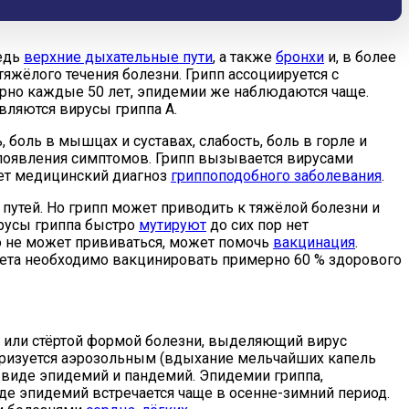
едь
верхние дыхательные пути
, а также
бронхи
и, в более
яжёлого течения болезни. Грипп ассоциируется с
рно каждые 50 лет, эпидемии же наблюдаются чаще.
вляются вирусы гриппа A.
боль в мышцах и суставах, слабость, боль в горле и
 появления симптомов. Грипп вызывается вирусами
ует медицинский диагноз
гриппоподобного заболевания
.
путей. Но грипп может приводить к тяжёлой болезни и
вирусы гриппа быстро
мутируют
до сих пор нет
то не может прививаться, может помочь
вакцинация
.
тета необходимо вакцинировать примерно 60 % здорового
й или стёртой формой болезни, выделяющий вирус
ктеризуется аэрозольным (вдыхание мельчайших капель
 виде эпидемий и пандемий. Эпидемии гриппа,
е эпидемий встречается чаще в осенне-зимний период.