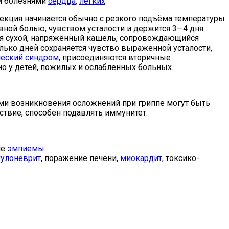
ми болезнями
сердца
,
лёгких
.
фекция начинается обычно с резкого подъёма температуры
ной болью, чувством усталости и держится 3—4 дня.
ется сухой, напряжённый кашель, сопровождающийся
лько дней сохраняется чувство выраженной усталости,
ческий синдром
, присоединяются вторичные
о у детей, пожилых и ослабленных больных.
ми возникновения осложнений при гриппе могут быть
твие, способен подавлять иммунитет.
ие
эмпиемы
.
кулоневрит
, поражение печени,
миокардит
, токсико-