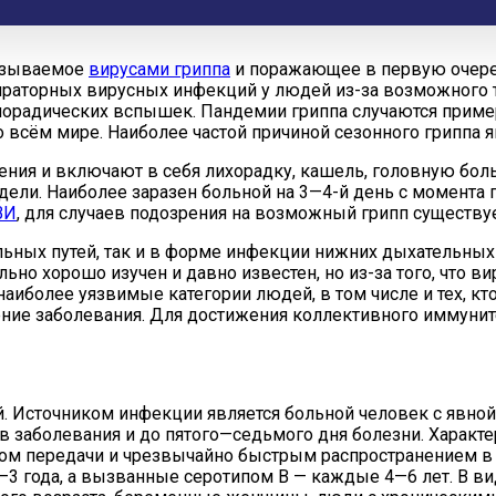
ызываемое
вирусами гриппа
и поражающее в первую очер
ираторных вирусных инфекций у людей из-за возможного т
порадических вспышек. Пандемии гриппа случаются приме
 всём мире. Наиболее частой причиной сезонного гриппа я
ия и включают в себя лихорадку, кашель, головную боль, 
дели. Наиболее заразен больной на 3—4-й день с момента
ВИ
, для случаев подозрения на возможный грипп существ
ьных путей, так и в форме инфекции нижних дыхательных 
льно хорошо изучен и давно известен, но из-за того, что 
иболее уязвимые категории людей, в том числе и тех, к
ние заболевания. Для достижения коллективного иммуни
. Источником инфекции является больной человек с явно
сов заболевания и до пятого—седьмого дня болезни. Хара
мом передачи и чрезвычайно быстрым распространением в
 года, а вызванные серотипом В — каждые 4—6 лет. В вид