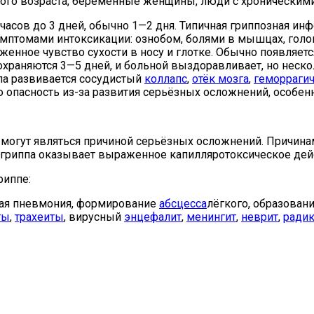
нного возраста, беременные женщины, люди с хронически
часов до 3 дней, обычно 1—2 дня. Типичная гриппозная ин
имптомами интоксикации: ознобом, болями в мышцах, голов
раженное чувство сухости в носу и глотке. Обычно появля
охраняются 3—5 дней, и больной выздоравливает, но неско
па развивается сосудистый
коллапс
,
отёк мозга
,
геморраги
опасность из-за развития серьёзных осложнений, особенн
могут являться причиной серьёзных осложнений. Причина
гриппа оказывает выраженное капилляротоксическое дейс
риппе:
кая пневмония, формирование
абсцесса
лёгкого, образован
ты
,
трахеиты
, вирусный
энцефалит
,
менингит
,
неврит
,
ради