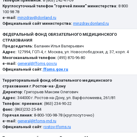
Телефон приемной:
8 (863) 242-41-09
Круглосуточный телефон "горячей линии" министерства:
8 800
100 98 78
e-mail:
minzdrav@donland.ru
Официальный сайт министерства:
minzdrav.donland.ru
ФЕДЕРАЛЬНЫЙ ФОНД ОБЯЗАТЕЛЬНОГО МЕДИЦИНСКОГО
СТРАХОВАНИЯ
Председатель:
Баланин Илья Валерьевич
Адрес:
127994, ГСП-4, г. Москва, ул. Новослободская, д. 37, корп. 4
Многоканальный телефон:
(495) 870-96-80
е-mail:
general@ffoms.gov.ru
Официальный сайт:
ffoms.gov.ru
Территориальный фонд обязательного медицинского
страхования г.Ростов-на-Дону
Директор:
Григорьев Максим Олегович
Адрес:
344000 г. Ростов-на-Дону, ул. Варфоломеева, 261/81
Телефон: приемная:
(863) 234-90-22
факс:
(863)232-25-84
Горячая линия:
8-800-100-98-78 (круглосуточно)
e-mail:
general@tfoms-rnd.ru
Официальный сайт:
rostov-tfoms.ru