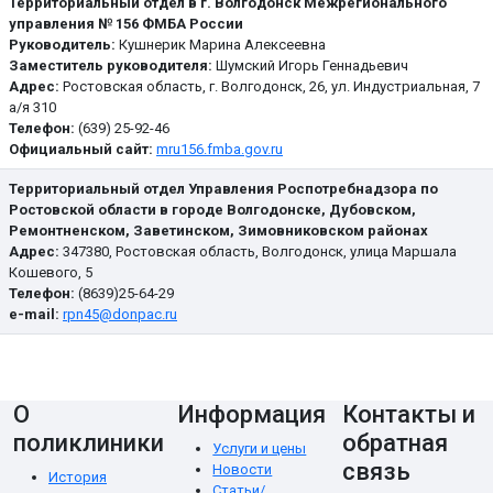
Территориальный отдел в г. Волгодонск Межрегионального
управления № 156 ФМБА России
Руководитель:
Кушнерик Марина Алексеевна
Заместитель руководителя:
Шумский Игорь Геннадьевич
Адрес:
Ростовская область, г. Волгодонск, 26, ул. Индустриальная, 7
а/я 310
Телефон:
(639) 25-92-46
Официальный сайт:
mru156.fmba.gov.ru
Территориальный отдел Управления Роспотребнадзора по
Ростовской области в городе Волгодонске, Дубовском,
Ремонтненском, Заветинском, Зимовниковском районах
Адрес:
347380, Ростовская область, Волгодонск, улица Маршала
Кошевого, 5
Телефон:
(8639)25-64-29
e-mail:
rpn45@donpac.ru
О
Информация
Контакты и
поликлиники
обратная
Услуги и цены
связь
Новости
История
Статьи/