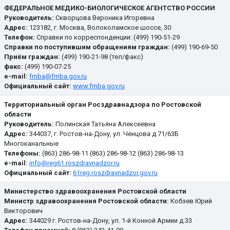
ФЕДЕРАЛЬНОЕ МЕДИКО-БИОЛОГИЧЕСКОЕ АГЕНТСТВО РОССИИ
Руководитель:
Скворцова Вероника Игоревна
Адрес:
123182, г. Москва, Волоколамское шоссе, 30
Телефон:
Cправки по корреспонденции: (499) 190-51-29
Cправки по поступившим обращениям граждан:
(499) 190-69-50
Приём граждан:
(499) 190-21-98 (тел/факс)
факс:
(499) 190-07-25
e-mail:
fmba@fmba.gov.ru
Официальный сайт:
www.fmba.gov.ru
Территориальный орган Росздравнадзора по Ростовской
области
Руководитель:
Полинская Татьяна Алексеевна
Адрес:
344037, г. Ростов-на-Дону, ул. Ченцова д.71/63Б
Многоканальные
Телефоны:
(863) 286-98-11 (863) 286-98-12 (863) 286-98-13
e-mail:
info@reg61.roszdravnadzor.ru
Официальный сайт:
61reg.roszdravnadzor.gov.ru
Министерство здравоохранения Ростовской области
Министр здравоохранения Ростовской области:
Кобзев Юрий
Викторович
Адрес:
344029 г. Ростов-на-Дону, ул. 1-й Конной Армии д.33