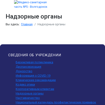
Надзорные органы
Вы здесь:
Главная
Надзорные органы
СВЕДЕНИЯ ОБ УЧРЕЖДЕНИИ
Бережливая поликлиника
Диспансеризация
Донорство
Информация о COVID-19
Клинические рекомендации
Кодекс этики
Корпоративным клиентам
Надзорные органы
Наставничество
Национальный календарь профилактических прививок