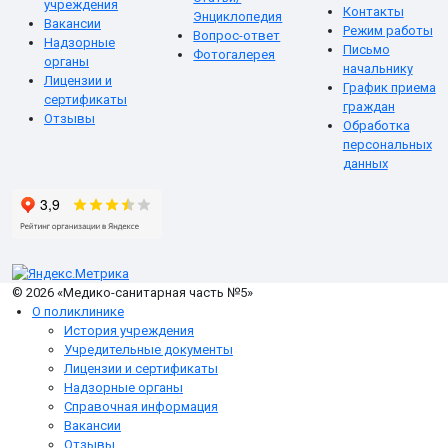
учреждения
Контакты
Энциклопедия
Вакансии
Режим работы
Вопрос-ответ
Надзорные
Письмо
Фотогалерея
органы
начальнику
Лицензии и
График приема
сертификаты
граждан
Отзывы
Обработка
персональных
данных
© 2026 «Медико-санитарная часть №5»
О поликлинике
История учреждения
Учредительные документы
Лицензии и сертификаты
Надзорные органы
Справочная информация
Вакансии
Отзывы