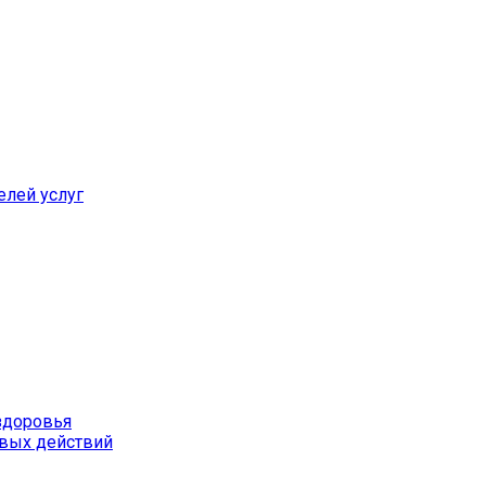
елей услуг
здоровья
вых действий