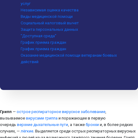
услуг
Независимая оценка качества
Виды медицинской помощи
Социальный налоговый вычет
Защита персональных данных
"Доступная среда"
График приема граждан
График приема граждан
Оказание медицинской помощи ветеранам боевых
действий
Грипп
—
острое респираторное вирусное заболевание
,
вызываемое
вирусами гриппа
и поражающее в первую
очередь
верхние дыхательные пути
, а также
бронхи
и, в более редких
случаях, —
лёгкие
. Выделяется среди острых респираторных вирусных
инфекций у людей из-за возможного тяжёлого течения болезни. Грипп