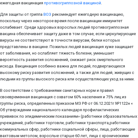
ежегодная вакцинация
противогриппозной вакциной
.
Для защиты от гриппа
ВОЗ
рекомендует ежегодную вакцинацию,
поскольку через некоторое время после вакцинации иммунитет
ослабевает. Среди здоровых взрослых людей противогриппозная
вакцина обеспечивает защиту даже в том случае, если циркулирующие
вирусы не соответствуют в точности вирусам, белки которых
представлены в вакцине. Пожилых людей вакцинация хуже защищает
от заболевания, но ослабляет тяжесть болезни, уменьшает
вероятность развития осложнений, снижает риск смертельного
исхода. Вакцинация особенно важна для людей, подвергающихся
высокому риску развития осложнений, а также для людей, живущих с
людьми из группы высокого риска или осуществляющих уход за ними.
В соответствии с требованиями санитарных норм и правил
своевременная вакцинация с охватом 60% населения и 75% лиц из
группы риска, определенных приказом МЗ РФ от 06.12.2021г №1122н «
Об утверждении национального календаря профилактических
прививок по эпидемическим показаниям» (работники образовательных
учреждений, работники торговли, работники транспорта,работники
коммунальных сфер, работники социальной сферы, лица, работающие
вахтовым метолом, взрослые старше 60 лет, лица с хроническими