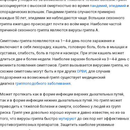
ассоциируется с высокой смертностью во время
пандемий
,
эпидемий
и
спорадических вспышек. Пандемии гриппа случаются примерно
каждые 50 лет, эпидемии же наблюдаются чаще. Вспышки сезонного
гриппа ежегодно происходят почти во всём мире. Наиболее частой
причиной сезонного гриппа являются вирусы гриппа A.
Симптомы гриппа появляются на 1—4-й день после заражения и
включают в себя лихорадку, кашель, головную боль, боль в мышцах и
суставах, слабость, боль в горле и насморк. При этом кашель может
длиться две и более недели. Наиболее заразен больной на 3—4-й день с
момента появления симптомов. Грипп вызывается вирусами гриппа, но
схожие симптомы могут быть и при других
ОРВИ
, для случаев
подозрения на возможный грипп существует медицинский
диагноз
гриппоподобного заболевания
.
Может протекать как в форме инфекции верхних дыхательных путей,
так и в форме инфекции нижних дыхательных путей. Но грипп может
приводить к тяжёлой болезни и смерти, особенно у людей из групп
риска. Грипп уже довольно хорошо изучен и давно известен, но из-за
того, что вирусы гриппа быстро
мутируют
до сих пор нет эффективных
противогриппозных препаратов. Защитить наиболее уязвимые