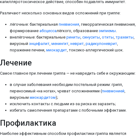
капилляротоксическое действие, способен подавлять иммунитет.
Различают несколько основных видов осложнений при гриппе:
лёгочные: бактериальная
пневмония
, геморрагическая пневмония,
формирование
абсцесса
лёгкого, образование
эмпиемы
.
внелёгочные: бактериальные
риниты
,
синуситы
,
отиты
,
трахеиты
,
вирусный
энцефалит
,
менингит
,
неврит
,
радикулоневрит
,
поражение печени,
миокардит
, токсико-аллергический шок.
Лечение
Самое главное при лечении гриппа — не навредить себе и окружающим:
в случае заболевания необходим постельный режим: грипп,
переносимый «на ногах», чреват осложнениями (
пневмонией
,
вирусным
миокардитом
);
исключить контакты с людьми из-за риска их заразить;
избегать самолечения препаратами с побочными эффектами.
Профилактика
Наиболее эффективным способом профилактики гриппа является