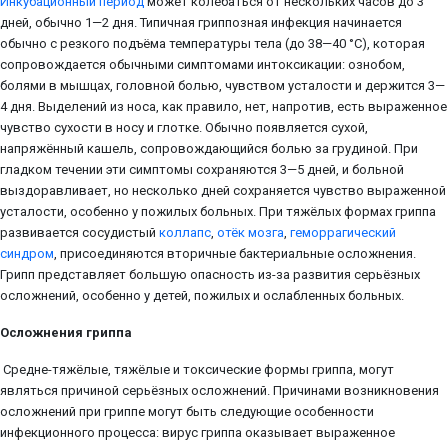
Инкубационный период
может колебаться от нескольких часов до 3
дней, обычно 1—2 дня. Типичная гриппозная инфекция начинается
обычно с резкого подъёма температуры тела (до 38—40 °C), которая
сопровождается обычными симптомами интоксикации: ознобом,
болями в мышцах, головной болью, чувством усталости и держится 3—
4 дня. Выделений из носа, как правило, нет, напротив, есть выраженное
чувство сухости в носу и глотке. Обычно появляется сухой,
напряжённый кашель, сопровождающийся болью за грудиной. При
гладком течении эти симптомы сохраняются 3—5 дней, и больной
выздоравливает, но несколько дней сохраняется чувство выраженной
усталости, особенно у пожилых больных. При тяжёлых формах гриппа
развивается сосудистый
коллапс
,
отёк мозга
,
геморрагический
синдром
, присоединяются вторичные бактериальные осложнения.
Грипп представляет большую опасность из-за развития серьёзных
осложнений, особенно у детей, пожилых и ослабленных больных.
Осложнения гриппа
Средне-тяжёлые, тяжёлые и токсические формы гриппа, могут
являться причиной серьёзных осложнений. Причинами возникновения
осложнений при гриппе могут быть следующие особенности
инфекционного процесса: вирус гриппа оказывает выраженное