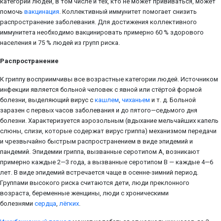
категории людей, в том числе и тех, кто не может прививаться, может
помочь
вакцинация
. Коллективный иммунитет помогает снизить
распространение заболевания. Для достижения коллективного
иммунитета необходимо вакцинировать примерно 60 % здорового
населения и 75 % людей из групп риска.
Распространение
К гриппу восприимчивы все возрастные категории людей. Источником
инфекции является больной человек с явной или стёртой формой
болезни, выделяющий вирус с
кашлем
,
чиханьем
и т. д. Больной
заразен с первых часов заболевания и до пятого—седьмого дня
болезни. Характеризуется аэрозольным (вдыхание мельчайших капель
слюны, слизи, которые содержат вирус гриппа) механизмом передачи
и чрезвычайно быстрым распространением в виде эпидемий и
пандемий. Эпидемии гриппа, вызванные серотипом А, возникают
примерно каждые 2—3 года, а вызванные серотипом В — каждые 4—6
лет. В виде эпидемий встречается чаще в осенне-зимний период.
Группами высокого риска считаются дети, люди преклонного
возраста, беременные женщины, люди с хроническими
болезнями
сердца
,
лёгких
.